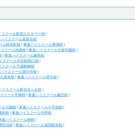
イスクール新宿エルタワー校
|
進ハイスクール茗荷谷校
ール錦糸町校
|
東進ハイスクール豊洲校
|
イスクール池袋校
|
東進ハイスクール大泉学園校
|
校
|
東進ハイスクール練馬校
イスクール渋谷駅西口校
|
イスクール千歳船橋校
進ハイスクール国分寺校
|
久留米校
|
東進ハイスクール府中校
|
ハイスクール新百合ヶ丘校
|
スクール平塚校
|
東進ハイスクール藤沢校
|
ール川越校
|
東進ハイスクール小手指校
|
浦和校
|
東進ハイスクール与野校
東進ハイスクール柏校
|
津田沼校
|
東進ハイスクール成田駅前校
|