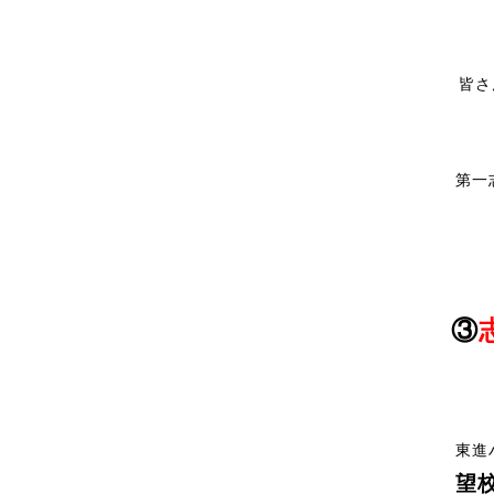
皆さ
第一
③
東進
望