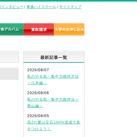
長インタビュー
|
東進ハイスクール
|
サイトマップ
最新記事一覧
2026/08/07
私のやる気・集中力維持方法
～江本編～
2026/08/06
私のやる気・集中力維持法～
奥山編～
2026/08/05
高2の夏は定石100%達成で差
をつけよう！