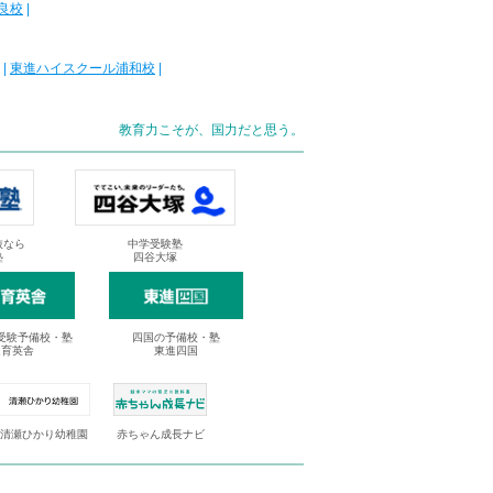
良校
|
|
東進ハイスクール浦和校
|
教育力こそが、国力だと思う。
抜なら
中学受験塾
塾
四谷大塚
受験予備校・塾
四国の予備校・塾
進育英舎
東進四国
清瀬ひかり幼稚園
赤ちゃん成長ナビ