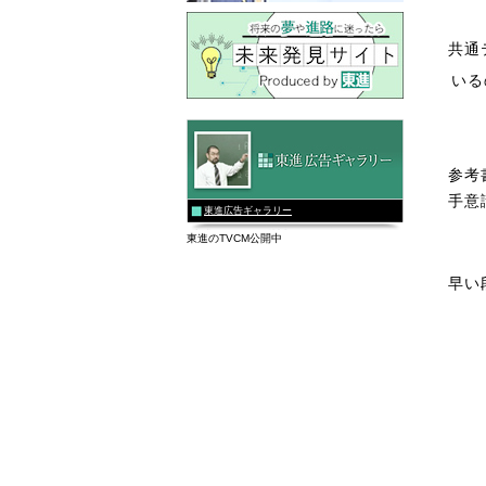
共通
いる
参考
手意
東進広告ギャラリー
東進のTVCM公開中
早い