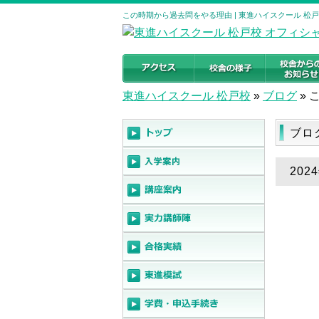
この時期から過去問をやる理由 | 東進ハイスクール 松
東進ハイスクール 松戸校
»
ブログ
»
ブロ
20