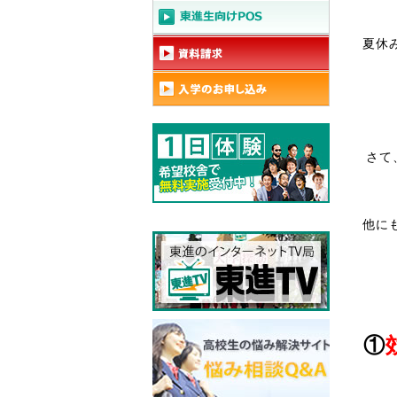
夏休
さて
他に
①