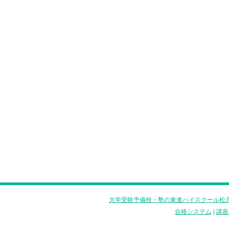
大学受験予備校・塾の東進ハイスクール松戸
合格システム
|
講座