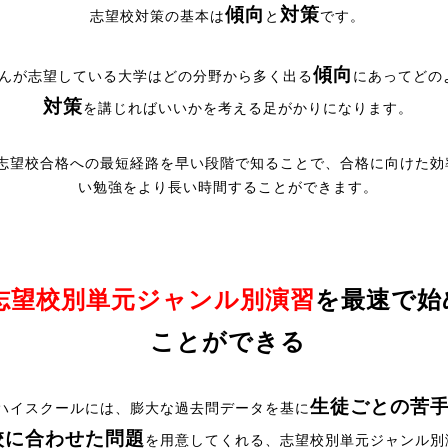
傾向
対策
志望校対策の基本は
と
です。
傾向
んが志望している大学はどの分野から多く出る
にあってどの
対策
を講じればいいかを考える足がかりになります。
志望校合格への最短経路を早い段階で知ることで、合格に向けた効
い勉強をより長い時間することができます。
志望校別単元ジャンル別演習
を最速で始
ことができる
生徒ごとの苦
ハイスクールには、膨大な過去問データを基に
校に合わせた問題
を用意してくれる、志望校別単元ジャンル別