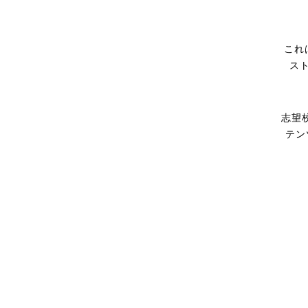
これ
ス
志望
テン