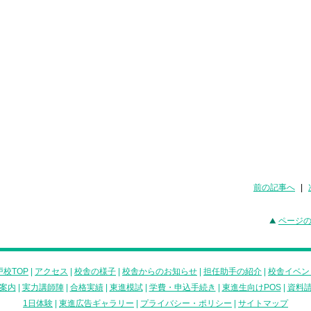
前の記事へ
|
ページ
校TOP
|
アクセス
|
校舎の様子
|
校舎からのお知らせ
|
担任助手の紹介
|
校舎イベン
案内
|
実力講師陣
|
合格実績
|
東進模試
|
学費・申込手続き
|
東進生向けPOS
|
資料
1日体験
|
東進広告ギャラリー
|
プライバシー・ポリシー
|
サイトマップ