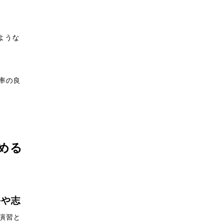
ような
率の良
める
手や志
演習と