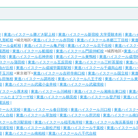
校
|
東進ハイスクール勝どき駅上校
|
東進ハイスクール新宿校 大学受験本科
|
東進ハ
人形町校
<城北地区>
東進ハイスクール赤羽校
|
東進ハイスクール本郷三丁目校
|
東
クール金町校
|
東進ハイスクール亀戸校
|
東進ハイスクール北千住校
|
東進ハイスク
葛西校
|
東進ハイスクール船堀校
|
東進ハイスクール門前仲町校
<城西地区>
東進ハ
寺校
|
東進ハイスクール石神井校
|
東進ハイスクール巣鴨校
|
東進ハイスクール成増
スクール蒲田校
|
東進ハイスクール五反田校
|
東進ハイスクール三軒茶屋校
|
東進ハ
由が丘校
|
東進ハイスクール成城学園前駅校
|
東進ハイスクール千歳烏山校
|
東進ハ
子玉川校
<東京都下>
東進ハイスクール吉祥寺南口校
|
東進ハイスクール国立校
|
東
ル田無校
東進ハイスクール調布校
|
東進ハイスクール八王子校
|
東進ハイスクール東
校
|
東進ハイスクール武蔵小金井校
|
東進ハイスクール武蔵境校
|
イスクール厚木校
|
東進ハイスクール川崎校
|
東進ハイスクール湘南台東口校
|
東進
クールたまプラーザ校
|
東進ハイスクール鶴見校
|
東進ハイスクール登戸校
|
東進ハイ
横浜校
|
クール大宮校
|
東進ハイスクール春日部校
|
東進ハイスクール川口校
|
東進ハイスク
げん台校
|
東進ハイスクール草加校
|
東進ハイスクール所沢校
|
東進ハイスクール南
スクール市川駅前校
|
東進ハイスクール稲毛海岸校
|
東進ハイスクール海浜幕張校
|
新浦安校
|
東進ハイスクール新松戸校
|
東進ハイスクール千葉校
|
東進ハイスクール
校
|
東進ハイスクール南柏校
|
東進ハイスクール八千代台校