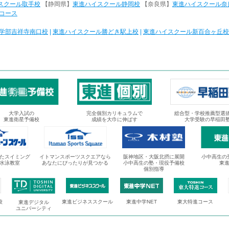
スクール取手校
【静岡県】
東進ハイスクール静岡校
【奈良県】
東進ハイスクール奈
コース
学部吉祥寺南口校
|
東進ハイスクール勝どき駅上校
|
東進ハイスクール新百合ヶ丘校
大学入試の
完全個別カリキュラムで
総合型・学校推薦型選
東進衛星予備校
成績を大巾に伸ばす
大学受験の早稲田
たスイミング
イトマンスポーツスクエアなら
阪神地区・大阪北摂に展開
小中高生の
水泳教室
あなたにぴったりが見つかる
小中高生の塾・現役予備校
東
個別指導
校
東進ビジネススクール
東進中学NET
東大特進コース
東進デジタル
ユニバーシティ