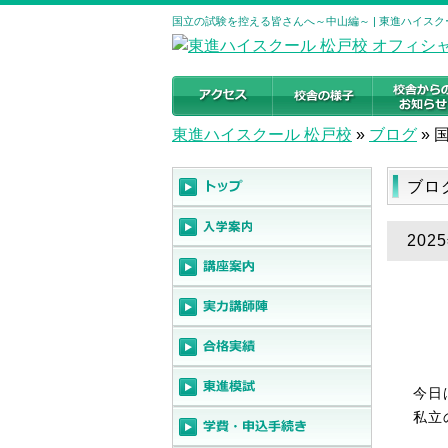
国立の試験を控える皆さんへ～中山編～ | 東進ハイスク
東進ハイスクール 松戸校
»
ブログ
»
ブロ
20
今日
私立