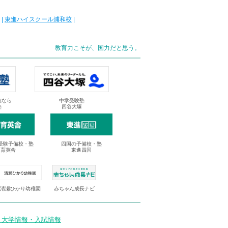
|
東進ハイスクール浦和校
|
教育力こそが、国力だと思う。
抜なら
中学受験塾
塾
四谷大塚
受験予備校・塾
四国の予備校・塾
進育英舎
東進四国
清瀬ひかり幼稚園
赤ちゃん成長ナビ
 大学情報・入試情報