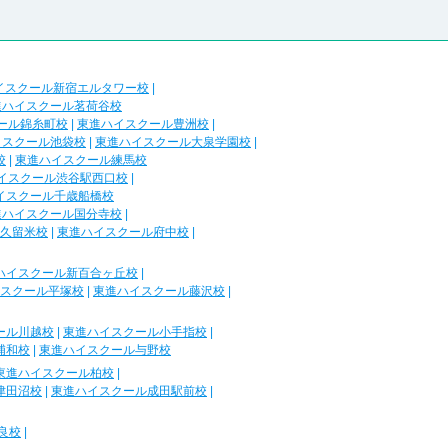
イスクール新宿エルタワー校
|
進ハイスクール茗荷谷校
ール錦糸町校
|
東進ハイスクール豊洲校
|
イスクール池袋校
|
東進ハイスクール大泉学園校
|
校
|
東進ハイスクール練馬校
イスクール渋谷駅西口校
|
イスクール千歳船橋校
進ハイスクール国分寺校
|
久留米校
|
東進ハイスクール府中校
|
ハイスクール新百合ヶ丘校
|
スクール平塚校
|
東進ハイスクール藤沢校
|
ール川越校
|
東進ハイスクール小手指校
|
浦和校
|
東進ハイスクール与野校
東進ハイスクール柏校
|
津田沼校
|
東進ハイスクール成田駅前校
|
良校
|