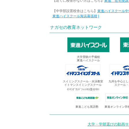
【近くに校舎がない方はこちら】
東進 在宅受講
【中学部設置校舎はこちら】
東進ハイスクール中
東進ハイスクール海浜幕張校
|
ナガセの教育ネットワーク
大学受験の予備校
東進ハイスクール
スイミングスクール・水泳教室
九州を中心とし
イトマンスイミングスクール
スクール・
ｲﾄﾏﾝｸﾞﾗﾝﾄﾞﾌｨｯﾄﾈｽ受付中!
東進オンライン学
東進こども英語塾
大学・学部選びの動画サイ