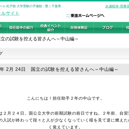
ール 松戸校 大学受験の予備校・塾｜千葉県
永瀬昭幸 理事
国立の試験を控える皆さんへ～中山編～
グ
25年 2月 24日 国立の試験を控える皆さんへ～中山編～
こんにちは！担任助手２年の中山です。
は２月２４日。国公立大学の前期試験の前日ですね。２年前、自習
の入試が終わって段々と人が少なくなっていく様を見て逆に燃えた
く覚えています。