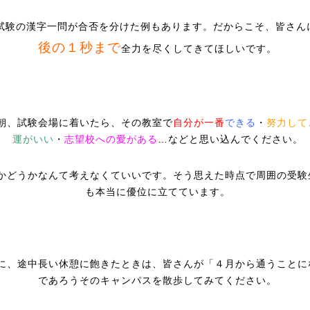
試験の漢字一問が合否を分けた例もあります。だからこそ、皆さん
後の１秒まで
全力を尽くしてきてほしいです。
朝、試験会場に着いたら、その教室で
自分が一番
できる
・
努力して
運がいい
・
志望校への愛がある
…などと思い込んでください。
かどうかなんて考えなくていいです。そう思えた時点で周囲の受験
も本当に優位に立てています。
に、途中長い休憩に飽きたときは、皆さんが「４月から通うことに
であろうそのキャンパスを散歩してみてください。