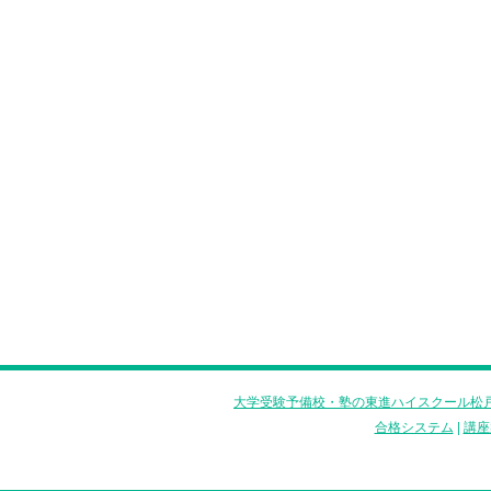
大学受験予備校・塾の東進ハイスクール松戸
合格システム
|
講座