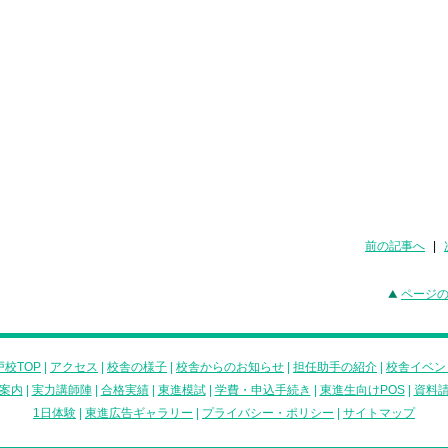
前の記事へ
|
ページ
校TOP
|
アクセス
|
校舎の様子
|
校舎からのお知らせ
|
担任助手の紹介
|
校舎イベン
案内
|
実力講師陣
|
合格実績
|
東進模試
|
学費・申込手続き
|
東進生向けPOS
|
資料
1日体験
|
東進広告ギャラリー
|
プライバシー・ポリシー
|
サイトマップ