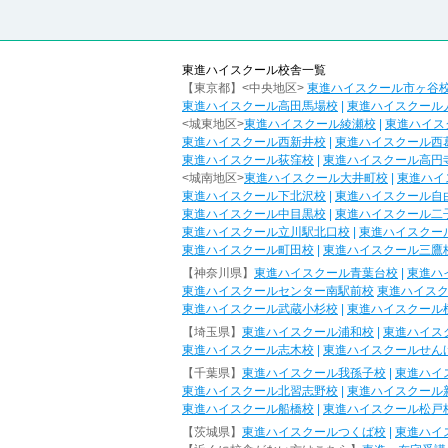
東進ハイスクール校舎一覧
【東京都】<中央地区>
東進ハイスクール市ヶ谷
東進ハイスクール高田馬場校
|
東進ハイスクール
<城東地区>
東進ハイスクール綾瀬校
|
東進ハイス
東進ハイスクール西新井校
|
東進ハイスクール西
東進ハイスクール荻窪校
|
東進ハイスクール高円
<城南地区>
東進ハイスクール大井町校
|
東進ハイ
東進ハイスクール下北沢校
|
東進ハイスクール自
東進ハイスクール中目黒校
|
東進ハイスクール二
東進ハイスクール立川駅北口校
|
東進ハイスクー
東進ハイスクール町田校
|
東進ハイスクール三鷹
【神奈川県】
東進ハイスクール青葉台校
|
東進ハ
東進ハイスクールセンター南駅前校
東進ハイス
東進ハイスクール武蔵小杉校
|
東進ハイスクール
【埼玉県】
東進ハイスクール浦和校
|
東進ハイス
東進ハイスクール志木校
|
東進ハイスクールせん
【千葉県】
東進ハイスクール我孫子校
|
東進ハイ
東進ハイスクール北習志野校
|
東進ハイスクール
東進ハイスクール船橋校
|
東進ハイスクール松戸
【茨城県】
東進ハイスクールつくば校
|
東進ハイ