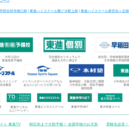
コース
学部吉祥寺南口校
|
東進ハイスクール勝どき駅上校
|
東進ハイスクール新百合ヶ丘校
大学入試の
完全個別カリキュラムで
総合型・学校推薦型選
東進衛星予備校
成績を大巾に伸ばす
大学受験の早稲田
たスイミング
イトマンスポーツスクエアなら
阪神地区・大阪北摂に展開
小中高生の
水泳教室
あなたにぴったりが見つかる
小中高生の塾・現役予備校
東
個別指導
校
東進ビジネススクール
東進中学NET
東大特進コース
東進デジタル
ユニバーシティ
ト 東進TV
90日先まで大胆予報！ 全国学校のお天気
受験生必見！