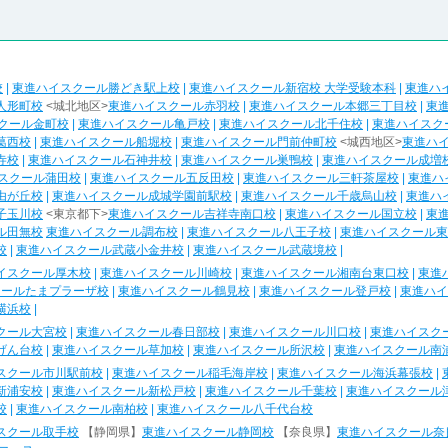
校
|
東進ハイスクール勝どき駅上校
|
東進ハイスクール新宿校 大学受験本科
|
東進ハ
人形町校
<城北地区>
東進ハイスクール赤羽校
|
東進ハイスクール本郷三丁目校
|
東
クール金町校
|
東進ハイスクール亀戸校
|
東進ハイスクール北千住校
|
東進ハイスク
葛西校
|
東進ハイスクール船堀校
|
東進ハイスクール門前仲町校
<城西地区>
東進ハ
寺校
|
東進ハイスクール石神井校
|
東進ハイスクール巣鴨校
|
東進ハイスクール成増
スクール蒲田校
|
東進ハイスクール五反田校
|
東進ハイスクール三軒茶屋校
|
東進ハ
由が丘校
|
東進ハイスクール成城学園前駅校
|
東進ハイスクール千歳烏山校
|
東進ハ
子玉川校
<東京都下>
東進ハイスクール吉祥寺南口校
|
東進ハイスクール国立校
|
東
ル田無校
東進ハイスクール調布校
|
東進ハイスクール八王子校
|
東進ハイスクール東
校
|
東進ハイスクール武蔵小金井校
|
東進ハイスクール武蔵境校
|
イスクール厚木校
|
東進ハイスクール川崎校
|
東進ハイスクール湘南台東口校
|
東進
クールたまプラーザ校
|
東進ハイスクール鶴見校
|
東進ハイスクール登戸校
|
東進ハイ
横浜校
|
クール大宮校
|
東進ハイスクール春日部校
|
東進ハイスクール川口校
|
東進ハイスク
げん台校
|
東進ハイスクール草加校
|
東進ハイスクール所沢校
|
東進ハイスクール南
スクール市川駅前校
|
東進ハイスクール稲毛海岸校
|
東進ハイスクール海浜幕張校
|
新浦安校
|
東進ハイスクール新松戸校
|
東進ハイスクール千葉校
|
東進ハイスクール
校
|
東進ハイスクール南柏校
|
東進ハイスクール八千代台校
スクール取手校
【静岡県】
東進ハイスクール静岡校
【奈良県】
東進ハイスクール奈