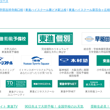
コース
学部吉祥寺南口校
|
東進ハイスクール勝どき駅上校
|
東進ハイスクール新百合ヶ丘校
大学入試の
完全個別カリキュラムで
総合型・学校推薦型選
東進衛星予備校
成績を大巾に伸ばす
大学受験の早稲田
たスイミング
イトマンスポーツスクエアなら
阪神地区・大阪北摂に展開
小中高生の
水泳教室
あなたにぴったりが見つかる
小中高生の塾・現役予備校
東
個別指導
校
東進ビジネススクール
東進中学NET
東大特進コース
東進デジタル
ユニバーシティ
ト 東進TV
90日先まで大胆予報！ 全国学校のお天気
受験生必見！