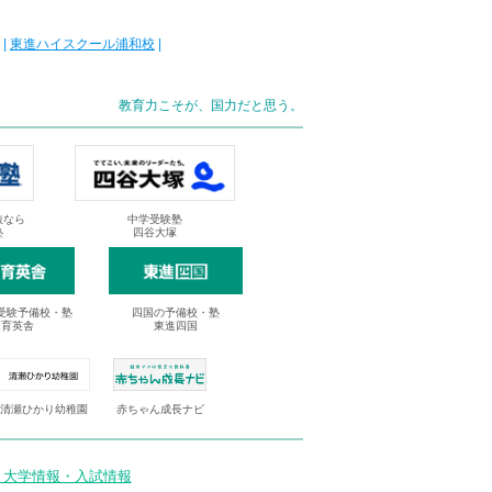
|
東進ハイスクール浦和校
|
教育力こそが、国力だと思う。
抜なら
中学受験塾
塾
四谷大塚
受験予備校・塾
四国の予備校・塾
進育英舎
東進四国
清瀬ひかり幼稚園
赤ちゃん成長ナビ
 大学情報・入試情報