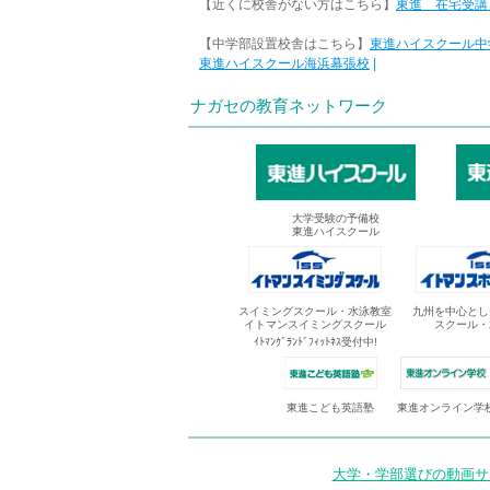
【近くに校舎がない方はこちら】
東進 在宅受講
【中学部設置校舎はこちら】
東進ハイスクール中
東進ハイスクール海浜幕張校
|
ナガセの教育ネットワーク
大学受験の予備校
東進ハイスクール
スイミングスクール・水泳教室
九州を中心とし
イトマンスイミングスクール
スクール・
ｲﾄﾏﾝｸﾞﾗﾝﾄﾞﾌｨｯﾄﾈｽ受付中!
東進オンライン学
東進こども英語塾
大学・学部選びの動画サイ