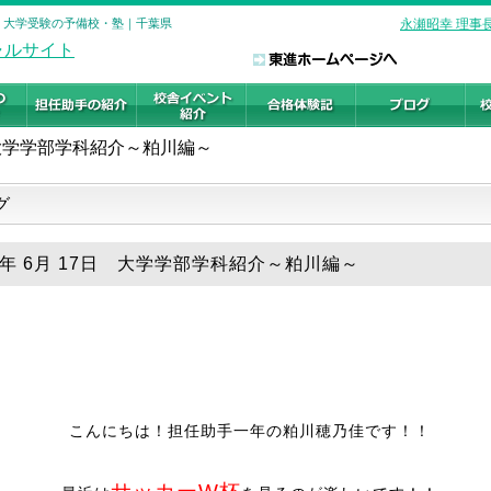
校 大学受験の予備校・塾｜千葉県
永瀬昭幸 理事
大学学部学科紹介～粕川編～
グ
26年 6月 17日 大学学部学科紹介～粕川編～
こんにちは！担任助手一年の粕川穂乃佳です！！