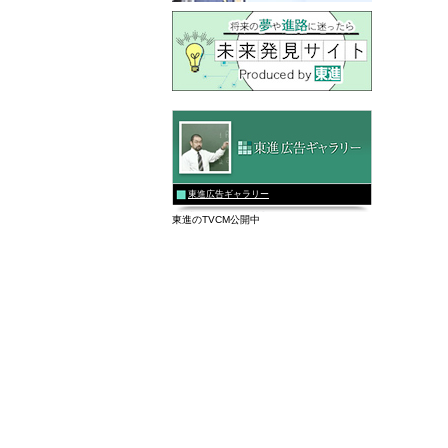
東進広告ギャラリー
東進のTVCM公開中