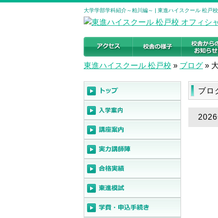
大学学部学科紹介～粕川編～ | 東進ハイスクール 松戸
東進ハイスクール 松戸校
»
ブログ
»
ブロ
20