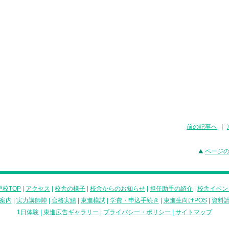
前の記事へ
|
ページ
校TOP
|
アクセス
|
校舎の様子
|
校舎からのお知らせ
|
担任助手の紹介
|
校舎イベン
案内
|
実力講師陣
|
合格実績
|
東進模試
|
学費・申込手続き
|
東進生向けPOS
|
資料
1日体験
|
東進広告ギャラリー
|
プライバシー・ポリシー
|
サイトマップ