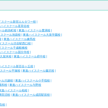
イスクール新宿エルタワー校
|
進ハイスクール茗荷谷校
ール錦糸町校
|
東進ハイスクール豊洲校
|
イスクール池袋校
|
東進ハイスクール大泉学園校
|
校
|
東進ハイスクール練馬校
イスクール渋谷駅西口校
|
イスクール千歳船橋校
進ハイスクール国分寺校
|
久留米校
|
東進ハイスクール府中校
|
ハイスクール新百合ヶ丘校
|
スクール平塚校
|
東進ハイスクール藤沢校
|
ール川越校
|
東進ハイスクール小手指校
|
浦和校
|
東進ハイスクール与野校
東進ハイスクール柏校
|
津田沼校
|
東進ハイスクール成田駅前校
|
良校
|