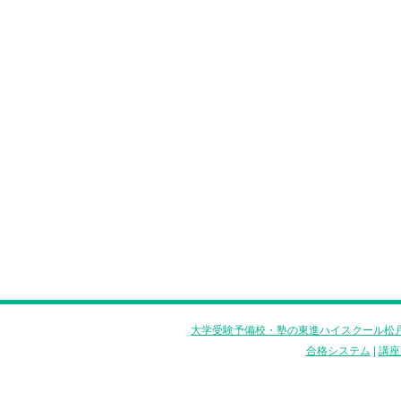
大学受験予備校・塾の東進ハイスクール松戸
合格システム
|
講座