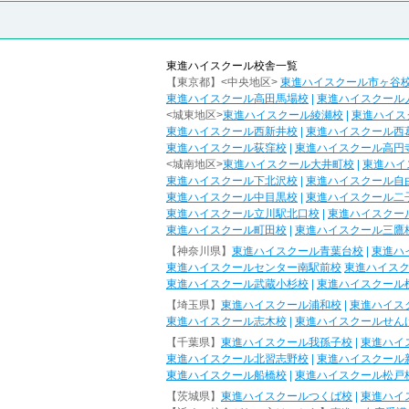
東進ハイスクール校舎一覧
【東京都】<中央地区>
東進ハイスクール市ヶ谷
東進ハイスクール高田馬場校
|
東進ハイスクール
<城東地区>
東進ハイスクール綾瀬校
|
東進ハイス
東進ハイスクール西新井校
|
東進ハイスクール西
東進ハイスクール荻窪校
|
東進ハイスクール高円
<城南地区>
東進ハイスクール大井町校
|
東進ハイ
東進ハイスクール下北沢校
|
東進ハイスクール自
東進ハイスクール中目黒校
|
東進ハイスクール二
東進ハイスクール立川駅北口校
|
東進ハイスクー
東進ハイスクール町田校
|
東進ハイスクール三鷹
【神奈川県】
東進ハイスクール青葉台校
|
東進ハ
東進ハイスクールセンター南駅前校
東進ハイス
東進ハイスクール武蔵小杉校
|
東進ハイスクール
【埼玉県】
東進ハイスクール浦和校
|
東進ハイス
東進ハイスクール志木校
|
東進ハイスクールせん
【千葉県】
東進ハイスクール我孫子校
|
東進ハイ
東進ハイスクール北習志野校
|
東進ハイスクール
東進ハイスクール船橋校
|
東進ハイスクール松戸
【茨城県】
東進ハイスクールつくば校
|
東進ハイ