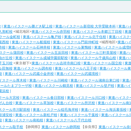
校
|
東進ハイスクール勝どき駅上校
|
東進ハイスクール新宿校 大学受験本科
|
東進ハ
人形町校
<城北地区>
東進ハイスクール赤羽校
|
東進ハイスクール本郷三丁目校
|
東
クール金町校
|
東進ハイスクール亀戸校
|
東進ハイスクール北千住校
|
東進ハイスク
葛西校
|
東進ハイスクール船堀校
|
東進ハイスクール門前仲町校
<城西地区>
東進ハ
寺校
|
東進ハイスクール石神井校
|
東進ハイスクール巣鴨校
|
東進ハイスクール成増
スクール蒲田校
|
東進ハイスクール五反田校
|
東進ハイスクール三軒茶屋校
|
東進ハ
由が丘校
|
東進ハイスクール成城学園前駅校
|
東進ハイスクール千歳烏山校
|
東進ハ
子玉川校
<東京都下>
東進ハイスクール吉祥寺南口校
|
東進ハイスクール国立校
|
東
ル田無校
東進ハイスクール調布校
|
東進ハイスクール八王子校
|
東進ハイスクール東
校
|
東進ハイスクール武蔵小金井校
|
東進ハイスクール武蔵境校
|
イスクール厚木校
|
東進ハイスクール川崎校
|
東進ハイスクール湘南台東口校
|
東進
クールたまプラーザ校
|
東進ハイスクール鶴見校
|
東進ハイスクール登戸校
|
東進ハイ
横浜校
|
クール大宮校
|
東進ハイスクール春日部校
|
東進ハイスクール川口校
|
東進ハイスク
げん台校
|
東進ハイスクール草加校
|
東進ハイスクール所沢校
|
東進ハイスクール南
スクール市川駅前校
|
東進ハイスクール稲毛海岸校
|
東進ハイスクール海浜幕張校
|
新浦安校
|
東進ハイスクール新松戸校
|
東進ハイスクール千葉校
|
東進ハイスクール
校
|
東進ハイスクール南柏校
|
東進ハイスクール八千代台校
スクール取手校
【静岡県】
東進ハイスクール静岡校
【奈良県】
東進ハイスクール奈