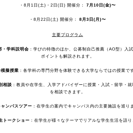
・8月1日(土)・2日(日) 開催分：
7月10日(金)〜
・8月22日(土) 開催分：
8月3日(月)〜
主要プログラム
部・学科説明会
：学びの特徴のほか、公募制自己推薦（AO型）入
ポイントも解説されます。
②
模擬授業
：各学科の専門分野を体験できる大学ならではの授業で
別相談
：教員や在学生、入学アドバイザーに授業・入試・留学・就
を相談できます。
キャンパスツアー
：在学生の案内でキャンパス内の主要施設を巡り
生トークショー
：在学生が様々なテーマでリアルな学生生活を語り