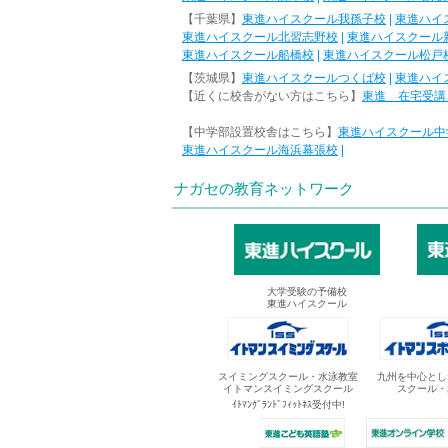
【千葉県】
東進ハイスクール我孫子校
|
東進ハイ
東進ハイスクール北習志野校
|
東進ハイスクール
東進ハイスクール船橋校
|
東進ハイスクール松戸
【茨城県】
東進ハイスクールつくば校
|
東進ハイ
【近くに校舎がない方はこちら】
東進 在宅受講
【中学部設置校舎はこちら】
東進ハイスクール中
東進ハイスクール海浜幕張校
|
ナガセの教育ネットワーク
大学受験の予備校
東進ハイスクール
スイミングスクール・水泳教室
九州を中心とし
イトマンスイミングスクール
スクール・
ｲﾄﾏﾝｸﾞﾗﾝﾄﾞﾌｨｯﾄﾈｽ受付中!