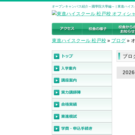
オープンキャンパス紹介～國學院大學編～ | 東進ハイス
東進ハイスクール 松戸校
»
ブログ
»
ブロ
20