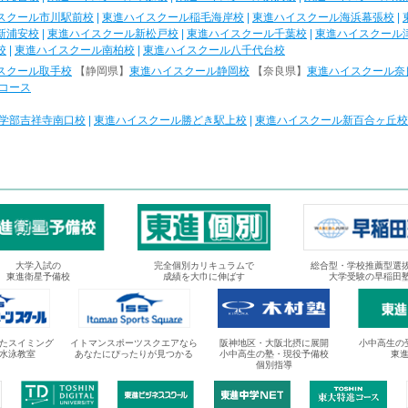
スクール市川駅前校
|
東進ハイスクール稲毛海岸校
|
東進ハイスクール海浜幕張校
|
新浦安校
|
東進ハイスクール新松戸校
|
東進ハイスクール千葉校
|
東進ハイスクール
校
|
東進ハイスクール南柏校
|
東進ハイスクール八千代台校
スクール取手校
【静岡県】
東進ハイスクール静岡校
【奈良県】
東進ハイスクール奈
コース
学部吉祥寺南口校
|
東進ハイスクール勝どき駅上校
|
東進ハイスクール新百合ヶ丘校
大学入試の
完全個別カリキュラムで
総合型・学校推薦型選
東進衛星予備校
成績を大巾に伸ばす
大学受験の早稲田
たスイミング
イトマンスポーツスクエアなら
阪神地区・大阪北摂に展開
小中高生の
水泳教室
あなたにぴったりが見つかる
小中高生の塾・現役予備校
東
個別指導