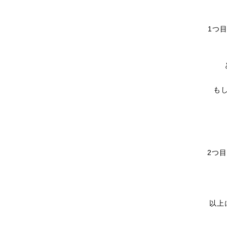
1つ
も
2つ
以上