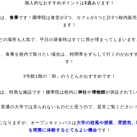
個人的なおすすめポイントは
2点
あります！
目は、
食事
です！國學院は食堂が2つ、カフェが1つと計3つ校内販
ます！
どの場所も人気で、平日の昼食時はすぐに席が埋まってしまいます
し、食事を校内で取りたい場合は、時間帯をずらして行くのがおす
す！
3号館1階の「和」のうどんがおすすめです！
目は、特異な施設です！國學院は校内に
神社
や
博物館
が併設されて
普通の大学では見られないものだと思うので、是非ご覧ください
になりますが、オープンキャンパスは
大学の校風や授業、雰囲気、
を実際に体験するとてもよい機会
です！