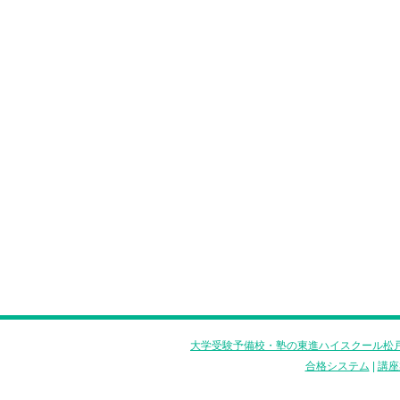
大学受験予備校・塾の東進ハイスクール松戸
合格システム
|
講座