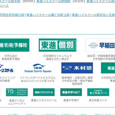
スクール取手校
【静岡県】
東進ハイスクール静岡校
【奈良県】
東進ハイスクール奈
コース
学部吉祥寺南口校
|
東進ハイスクール勝どき駅上校
|
東進ハイスクール新百合ヶ丘校
大学入試の
完全個別カリキュラムで
総合型・学校推薦型選
東進衛星予備校
成績を大巾に伸ばす
大学受験の早稲田
たスイミング
イトマンスポーツスクエアなら
阪神地区・大阪北摂に展開
小中高生の
水泳教室
あなたにぴったりが見つかる
小中高生の塾・現役予備校
東
個別指導
校
東進ビジネススクール
東進中学NET
東大特進コース
東進デジタル
ユニバーシティ