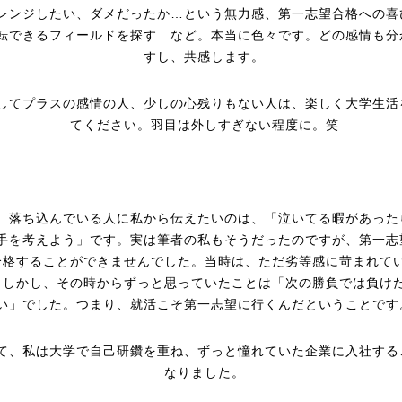
レンジしたい、ダメだったか…という無力感、第一志望合格への喜
転できるフィールドを探す…など。本当に色々です。どの感情も分
すし、共感します。
してプラスの感情の人、少しの心残りもない人は、楽しく大学生活
てください。羽目は外しすぎない程度に。笑
、落ち込んでいる人に私から伝えたいのは、「泣いてる暇があった
手を考えよう」です。実は筆者の私もそうだったのですが、第一志
合格することができませんでした。当時は、ただ劣等感に苛まれて
。しかし、その時からずっと思っていたことは「次の勝負では負け
い」でした。つまり、就活こそ第一志望に行くんだということです
て、私は大学で自己研鑽を重ね、ずっと憧れていた企業に入社する
なりました。