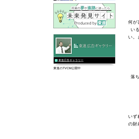
何が
い
い。
東進広告ギャラリー
東進のTVCM公開中
落
いず
の財