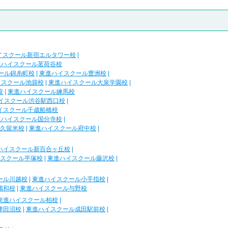
イスクール新宿エルタワー校
|
進ハイスクール茗荷谷校
ール錦糸町校
|
東進ハイスクール豊洲校
|
イスクール池袋校
|
東進ハイスクール大泉学園校
|
校
|
東進ハイスクール練馬校
イスクール渋谷駅西口校
|
イスクール千歳船橋校
進ハイスクール国分寺校
|
久留米校
|
東進ハイスクール府中校
|
ハイスクール新百合ヶ丘校
|
スクール平塚校
|
東進ハイスクール藤沢校
|
ール川越校
|
東進ハイスクール小手指校
|
浦和校
|
東進ハイスクール与野校
東進ハイスクール柏校
|
津田沼校
|
東進ハイスクール成田駅前校
|