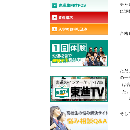
チャ
に逆
合格
ただ
の一
は
た
そし