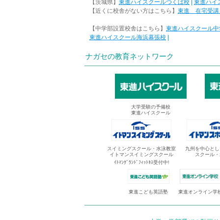
【茨城県】
東進ハイスクールつくば校
|
東進ハイ
【近くに校舎がない方はこちら】
東進 在宅受講
【中学部設置校舎はこちら】
東進ハイスクール中
東進ハイスクール海浜幕張校
|
ナガセの教育ネットワーク
大学受験の予備校
東進ハイスクール
スイミングスクール・水泳教室
九州を中心とし
イトマンスイミングスクール
スクール・
ｲﾄﾏﾝｸﾞﾗﾝﾄﾞﾌｨｯﾄﾈｽ受付中!
東進オンライン学
東進こども英語塾