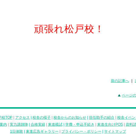
頑張れ松戸校！
前の記事へ
|
ページ
校TOP
|
アクセス
|
校舎の様子
|
校舎からのお知らせ
|
担任助手の紹介
|
校舎イベン
案内
|
実力講師陣
|
合格実績
|
東進模試
|
学費・申込手続き
|
東進生向けPOS
|
資料
1日体験
|
東進広告ギャラリー
|
プライバシー・ポリシー
|
サイトマップ