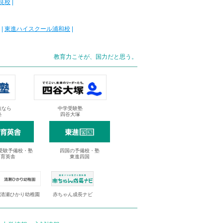
良校
|
|
東進ハイスクール浦和校
|
教育力こそが、国力だと思う。
抜なら
中学受験塾
塾
四谷大塚
受験予備校・塾
四国の予備校・塾
進育英舎
東進四国
清瀬ひかり幼稚園
赤ちゃん成長ナビ