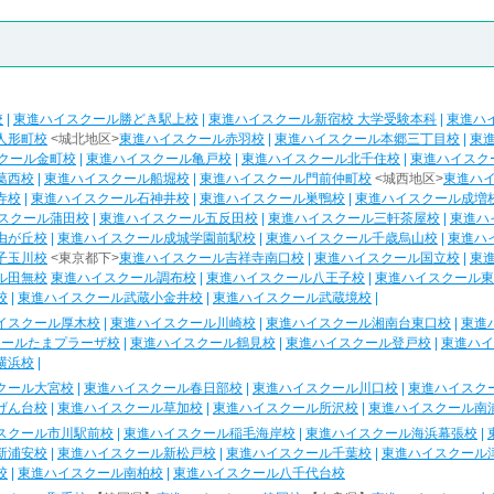
校
|
東進ハイスクール勝どき駅上校
|
東進ハイスクール新宿校 大学受験本科
|
東進ハ
人形町校
<城北地区>
東進ハイスクール赤羽校
|
東進ハイスクール本郷三丁目校
|
東
クール金町校
|
東進ハイスクール亀戸校
|
東進ハイスクール北千住校
|
東進ハイスク
葛西校
|
東進ハイスクール船堀校
|
東進ハイスクール門前仲町校
<城西地区>
東進ハ
寺校
|
東進ハイスクール石神井校
|
東進ハイスクール巣鴨校
|
東進ハイスクール成増
スクール蒲田校
|
東進ハイスクール五反田校
|
東進ハイスクール三軒茶屋校
|
東進ハ
由が丘校
|
東進ハイスクール成城学園前駅校
|
東進ハイスクール千歳烏山校
|
東進ハ
子玉川校
<東京都下>
東進ハイスクール吉祥寺南口校
|
東進ハイスクール国立校
|
東
ル田無校
東進ハイスクール調布校
|
東進ハイスクール八王子校
|
東進ハイスクール東
校
|
東進ハイスクール武蔵小金井校
|
東進ハイスクール武蔵境校
|
イスクール厚木校
|
東進ハイスクール川崎校
|
東進ハイスクール湘南台東口校
|
東進
クールたまプラーザ校
|
東進ハイスクール鶴見校
|
東進ハイスクール登戸校
|
東進ハイ
横浜校
|
クール大宮校
|
東進ハイスクール春日部校
|
東進ハイスクール川口校
|
東進ハイスク
げん台校
|
東進ハイスクール草加校
|
東進ハイスクール所沢校
|
東進ハイスクール南
スクール市川駅前校
|
東進ハイスクール稲毛海岸校
|
東進ハイスクール海浜幕張校
|
新浦安校
|
東進ハイスクール新松戸校
|
東進ハイスクール千葉校
|
東進ハイスクール
校
|
東進ハイスクール南柏校
|
東進ハイスクール八千代台校