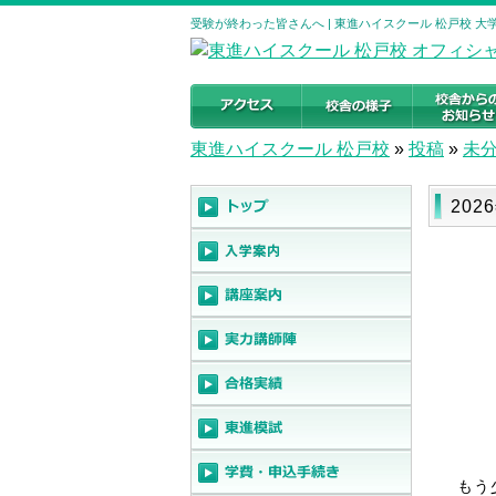
受験が終わった皆さんへ | 東進ハイスクール 松戸校 
東進ハイスクール 松戸校
»
投稿
»
未
20
もう