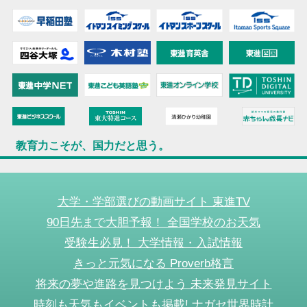
教育力こそが、国力だと思う。
大学・学部選びの動画サイト 東進TV
90日先まで大胆予報！ 全国学校のお天気
受験生必見！ 大学情報・入試情報
きっと元気になる Proverb格言
将来の夢や進路を見つけよう 未来発見サイト
時刻も天気もイベントも掲載! ナガセ世界時計