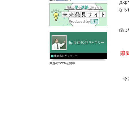
具体
なら
僕は
隙
東進広告ギャラリー
東進のTVCM公開中
今