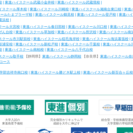
校
|
東進ハイスクール武蔵小金井校
|
東進ハイスクール武蔵境校
|
イスクール厚木校
|
東進ハイスクール川崎校
|
東進ハイスクール湘南台東口校
|
東進
クールたまプラーザ校
|
東進ハイスクール鶴見校
|
東進ハイスクール登戸校
|
東進ハイ
横浜校
|
クール大宮校
|
東進ハイスクール春日部校
|
東進ハイスクール川口校
|
東進ハイスク
げん台校
|
東進ハイスクール草加校
|
東進ハイスクール所沢校
|
東進ハイスクール南
スクール市川駅前校
|
東進ハイスクール稲毛海岸校
|
東進ハイスクール海浜幕張校
|
新浦安校
|
東進ハイスクール新松戸校
|
東進ハイスクール千葉校
|
東進ハイスクール
校
|
東進ハイスクール南柏校
|
東進ハイスクール八千代台校
スクール取手校
【静岡県】
東進ハイスクール静岡校
【奈良県】
東進ハイスクール奈
コース
学部吉祥寺南口校
|
東進ハイスクール勝どき駅上校
|
東進ハイスクール新百合ヶ丘校
大学入試の
完全個別カリキュラムで
総合型・学校推薦型選
東進衛星予備校
成績を大巾に伸ばす
大学受験の早稲田