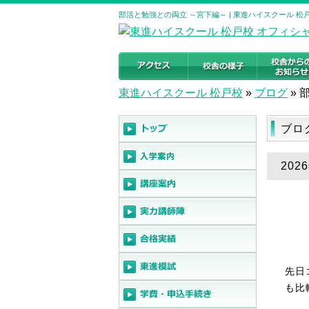
部活と勉強との両立 ～宮下編～ | 東進ハイスクール 
東進ハイスクール 松戸校
»
ブログ
»
ブロ
20
先日
も比