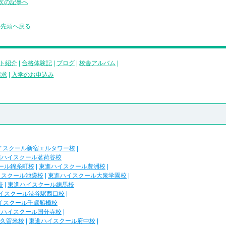
次の記事へ
の先頭へ戻る
ト紹介
|
合格体験記
|
ブログ
|
校舎アルバム
|
請求
|
入学のお申込み
イスクール新宿エルタワー校
|
進ハイスクール茗荷谷校
ール錦糸町校
|
東進ハイスクール豊洲校
|
イスクール池袋校
|
東進ハイスクール大泉学園校
|
校
|
東進ハイスクール練馬校
イスクール渋谷駅西口校
|
イスクール千歳船橋校
進ハイスクール国分寺校
|
久留米校
|
東進ハイスクール府中校
|