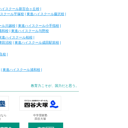
ハイスクール新百合ヶ丘校
|
スクール平塚校
|
東進ハイスクール藤沢校
|
ール川越校
|
東進ハイスクール小手指校
|
浦和校
|
東進ハイスクール与野校
東進ハイスクール柏校
|
津田沼校
|
東進ハイスクール成田駅前校
|
良校
|
|
東進ハイスクール浦和校
|
教育力こそが、国力だと思う。
抜なら
中学受験塾
塾
四谷大塚