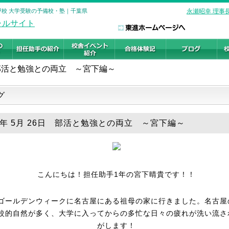
松戸校 大学受験の予備校・塾｜千葉県
永瀬昭幸 理事
部活と勉強との両立 ～宮下編～
グ
26年 5月 26日 部活と勉強との両立 ～宮下編～
こんにちは！担任助手1年の宮下晴貴です！！
ゴールデンウィークに名古屋にある祖母の家に行きました。名古屋
較的自然が多く、大学に入ってからの多忙な日々の疲れが洗い流さ
がします！