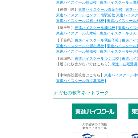
東進ハイスクール町田校
|
東進ハイスクール三鷹
【神奈川県】
東進ハイスクール青葉台校
|
東進ハ
東進ハイスクールセンター南駅前校
東進ハイス
東進ハイスクール武蔵小杉校
|
東進ハイスクール
【埼玉県】
東進ハイスクール浦和校
|
東進ハイス
東進ハイスクール志木校
|
東進ハイスクールせん
【千葉県】
東進ハイスクール我孫子校
|
東進ハイ
東進ハイスクール北習志野校
|
東進ハイスクール
東進ハイスクール船橋校
|
東進ハイスクール松戸
【茨城県】
東進ハイスクールつくば校
|
東進ハイ
【近くに校舎がない方はこちら】
東進 在宅受講
【中学部設置校舎はこちら】
東進ハイスクール中
東進ハイスクール海浜幕張校
|
ナガセの教育ネットワーク
大学受験の予備校
東進ハイスクール