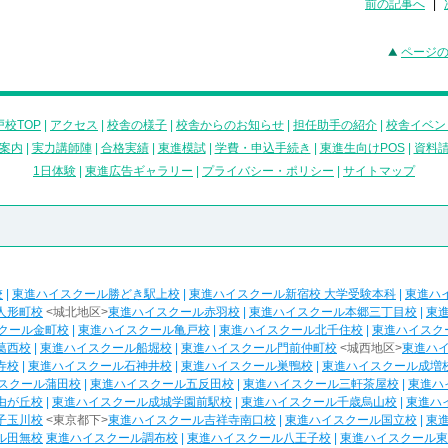
前の記事へ
|
ページ
校TOP
|
アクセス
|
校舎の様子
|
校舎からのお知らせ
|
担任助手の紹介
|
校舎イベン
案内
|
実力講師陣
|
合格実績
|
東進模試
|
学費・申込手続き
|
東進生向けPOS
|
資料
1日体験
|
東進広告ギャラリー
|
プライバシー・ポリシー
|
サイトマップ
校
|
東進ハイスクール勝どき駅上校
|
東進ハイスクール新宿校 大学受験本科
|
東進ハ
人形町校
<城北地区>
東進ハイスクール赤羽校
|
東進ハイスクール本郷三丁目校
|
東
クール金町校
|
東進ハイスクール亀戸校
|
東進ハイスクール北千住校
|
東進ハイスク
葛西校
|
東進ハイスクール船堀校
|
東進ハイスクール門前仲町校
<城西地区>
東進ハ
寺校
|
東進ハイスクール石神井校
|
東進ハイスクール巣鴨校
|
東進ハイスクール成増
スクール蒲田校
|
東進ハイスクール五反田校
|
東進ハイスクール三軒茶屋校
|
東進ハ
由が丘校
|
東進ハイスクール成城学園前駅校
|
東進ハイスクール千歳烏山校
|
東進ハ
子玉川校
<東京都下>
東進ハイスクール吉祥寺南口校
|
東進ハイスクール国立校
|
東
ル田無校
東進ハイスクール調布校
|
東進ハイスクール八王子校
|
東進ハイスクール東