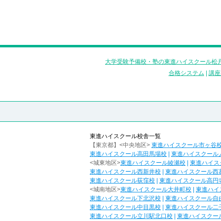
大学受験予備校・塾の東進ハイスクール松戸
合格システム
|
講座
東進ハイスクール校舎一覧
【東京都】<中央地区>
東進ハイスクール市ヶ谷
東進ハイスクール高田馬場校
|
東進ハイスクール
<城東地区>
東進ハイスクール綾瀬校
|
東進ハイス
東進ハイスクール西新井校
|
東進ハイスクール西
東進ハイスクール荻窪校
|
東進ハイスクール高円
<城南地区>
東進ハイスクール大井町校
|
東進ハイ
東進ハイスクール下北沢校
|
東進ハイスクール自
東進ハイスクール中目黒校
|
東進ハイスクール二
東進ハイスクール立川駅北口校
|
東進ハイスクー