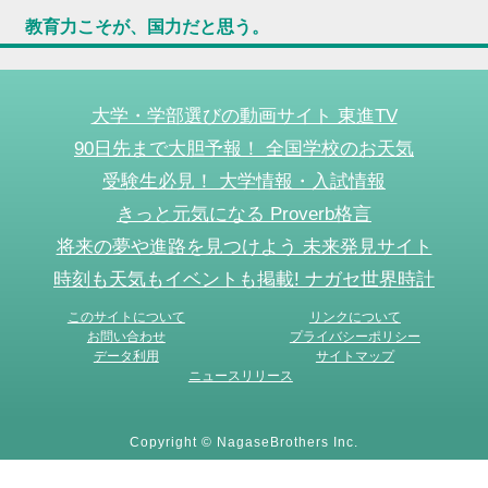
教育力こそが、国力だと思う。
大学・学部選びの動画サイト 東進TV
90日先まで大胆予報！ 全国学校のお天気
受験生必見！ 大学情報・入試情報
きっと元気になる Proverb格言
将来の夢や進路を見つけよう 未来発見サイト
時刻も天気もイベントも掲載! ナガセ世界時計
このサイトについて
リンクについて
お問い合わせ
プライバシーポリシー
データ利用
サイトマップ
ニュースリリース
Copyright © NagaseBrothers Inc.