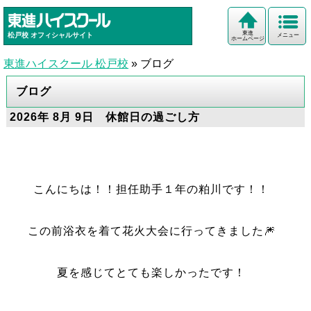
東進
松戸校
オフィシャルサイト
メニュー
ホームページ
東進ハイスクール 松戸校
»
ブログ
ブログ
2026年 8月 9日 休館日の過ごし方
こんにちは！！担任助手１年の粕川です！！
この前浴衣を着て花火大会に行ってきました🎆
夏を感じてとても楽しかったです！