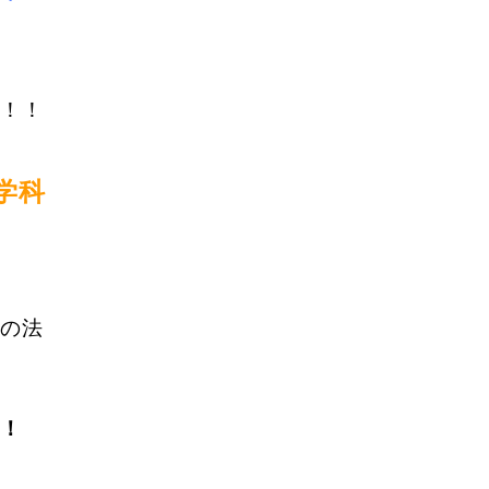
！！
学科
の法
！