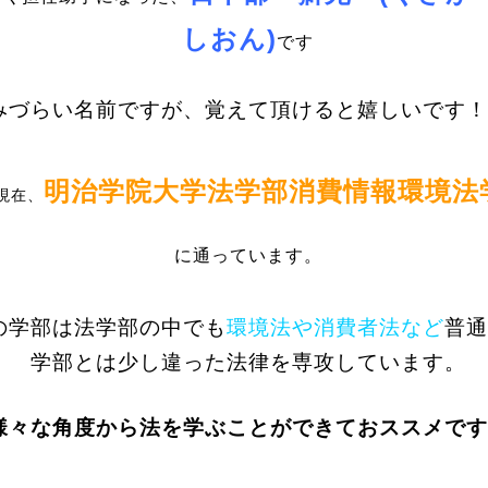
しおん)
です
みづらい名前ですが、覚えて頂けると嬉しいです！
明
治学院大学法学部
消費情報環境法
現在、
に通っています。
の学部は法学部の中でも
環境法や消費者法など
普通
学部とは少し違った法律を専攻しています。
様々な角度から法を学ぶことができておススメです