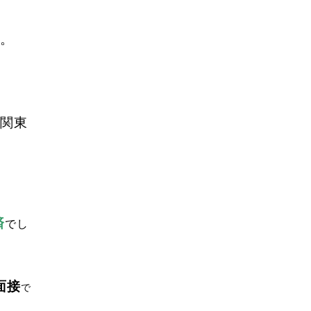
。
関東
済
でし
面接
で