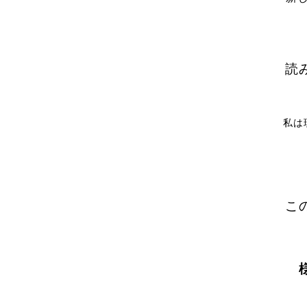
読
私は
こ