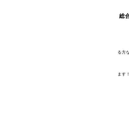
総
る方
ます