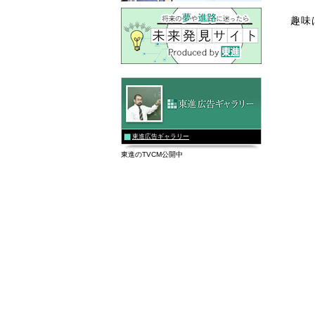
趣味
東進広告ギャラリー
東進のTVCM公開中