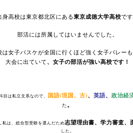
出身高校は東京都北区にある
東京成徳大学高校
です
部活には所属してはいませんでした。
校は女子バスケが全国に行くほど強く女子バレーも
大会に出ていて
、女子
の部活が強い高校です！
国語(現国、古)
、
英語
、
政治経
科目は私立文系なので、
。
た
志望理由書、学力審査、
し私は、総合型受験を選んだため
した。