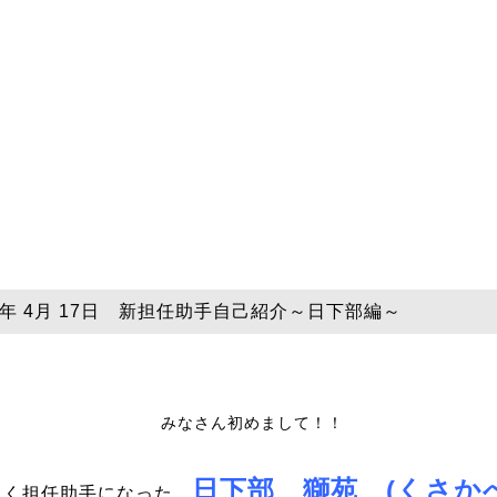
25年 4月 17日 新担任助手自己紹介～日下部編～
みなさん初めまして！！
日下部 獅苑 (くさ
しく担任助手になった
、