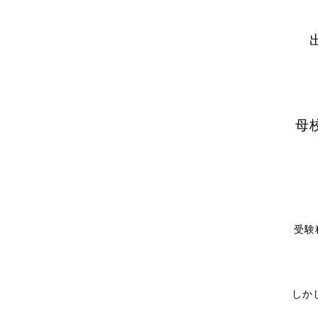
母
受験
しか